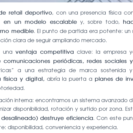
, con una presencia física co
e retail deportivo
y, sobre todo,
to en un modelo escalable
hac
. El punto de partida era potente: un
orno medible
ción clara de seguir ampliando mercado.
os una
clave: la empresa ya
ventaja competitiva
de
comunicaciones periódicas, redes sociales y 
icas” a una estrategia de marca sostenida 
abría la puerta a
ísica y digital,
planes de in
otoriedad.
ración interna: encontramos un sistema avanzado 
izar disponibilidad, rotación y surtido por zona. E
. Con este punt
 desalineado) destruye eficiencia
e: disponibilidad, conveniencia y experiencia.