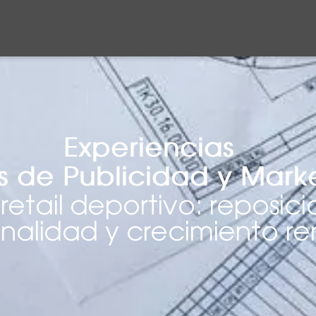
Experiencias
s de Publicidad y Mark
etail deportivo: reposic
alidad y crecimiento re