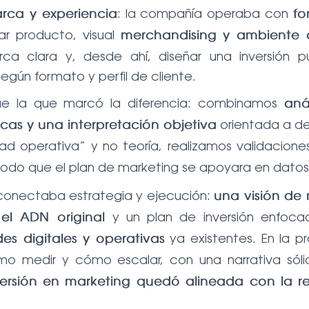
: la compañía operaba con
rca y experiencia
fo
r producto, visual
merchandising y ambiente a
ca clara y, desde ahí, diseñar una inversión pub
según formato y perfil de cliente.
ue la que marcó la diferencia: combinamos
aná
orientada a de
cas y una interpretación objetiva
ad operativa” y no teoría, realizamos validacio
odo que el plan de marketing se apoyara en datos f
e conectaba estrategia y ejecución:
una visión de 
y un plan de inversión enfoc
 el ADN original
ya existentes. En la p
s digitales y operativas
ómo medir y cómo escalar, con una narrativa sóli
nversión en marketing quedó alineada con la 