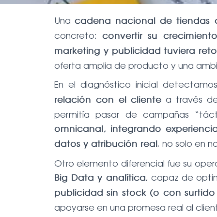
Una
cadena nacional de tiendas d
concreto:
convertir su crecimien
marketing y publicidad tuviera ret
oferta amplia de producto y una ambi
En el diagnóstico inicial detectam
a través 
relación con el cliente
permitía pasar de campañas “táct
omnicanal, integrando experiencia f
, no solo en n
datos y atribución real
Otro elemento diferencial fue su ope
, capaz de optim
Big Data y analítica
publicidad sin stock (o con surtido
apoyarse en una promesa real al client