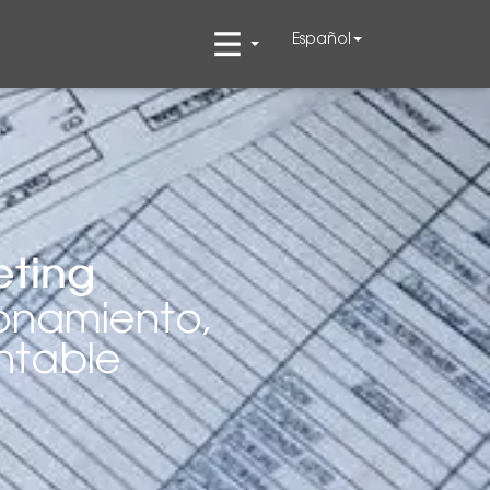
Español
eting
ionamiento,
ntable