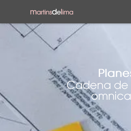
Plane
Cadena de r
omnican