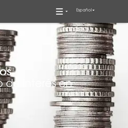
Español
os
o de interés en