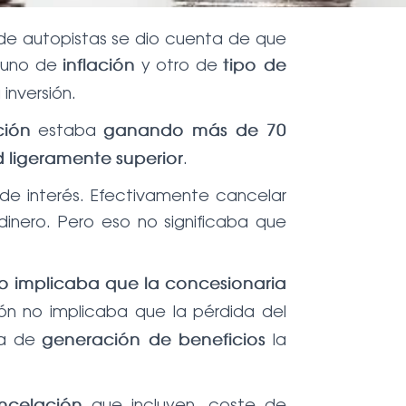
 de autopistas se dio cuenta de que
 uno de
y otro de
inflación
tipo de
inversión.
estaba
ción
ganando más de 70
.
d
ligeramente
superior
 de interés. Efectivamente cancelar
dinero. Pero eso no significaba que
no implicaba que la concesionaria
ción no implicaba que la pérdida del
sta de
la
generación de beneficios
que incluyen, coste de