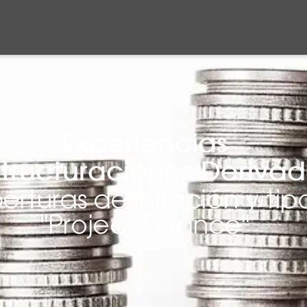
Experiencias
tructuraciones Derivad
rturas de inflación y tip
"Project Finance"