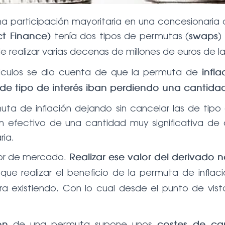
una participación mayoritaria en una concesionaria
tenía dos tipos de permutas (
)
ct Finance)
swaps
e realizar varias decenas de millones de euros de la 
cálculos se dio cuenta de que la permuta de
infla
s de tipo de interés iban perdiendo una cantida
muta de inflación dejando sin cancelar las de tipo
en efectivo de una cantidad muy significativa de 
ria.
alor de mercado.
Realizar ese valor del derivado 
 que realizar el beneficio de la permuta de infla
era existiendo. Con lo cual desde el punto de vi
de una permuta supone unos