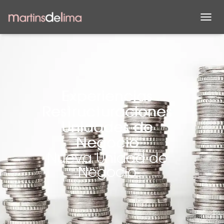
C
A
M
B
I
A
R
M
Experiencias
O
Restructuraciones
D
O
Unidades de
D
E
Negocio
N
Nueva Unidad de
A
Negocio
V
E
G
A
C
I