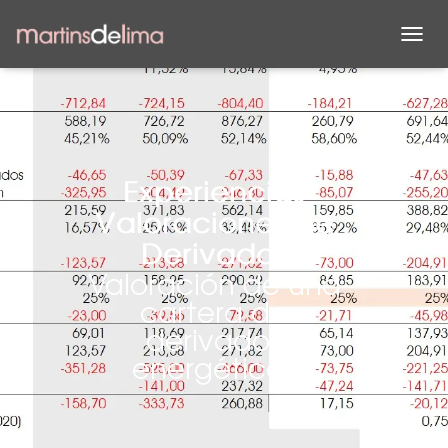
C
A
M
B
I
A
R
M
Experiencias
O
Valoraciones de
D
O
Derivados
D
Valoración de una
E
N
cartera de
A
derivados
V
E
energéticos
G
A
C
I