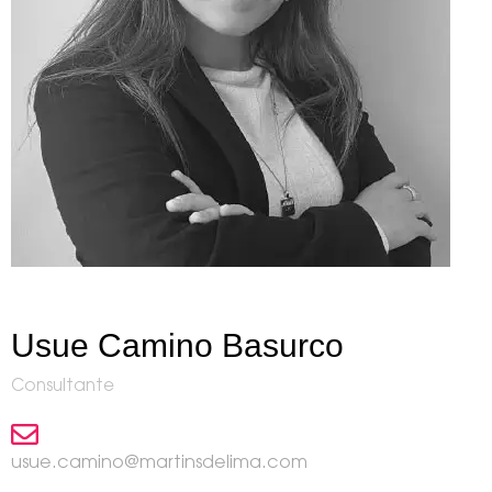
Usue Camino Basurco
Consultante
usue.camino@martinsdelima.com