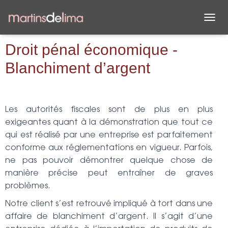
D
É
P
Droit pénal économique -
L
Blanchiment d’argent
I
E
R
L
A
Les autorités fiscales sont de plus en plus
N
exigeantes quant à la démonstration que tout ce
A
V
qui est réalisé par une entreprise est parfaitement
I
conforme aux réglementations en vigueur. Parfois,
G
ne pas pouvoir démontrer quelque chose de
A
T
manière précise peut entraîner de graves
I
problèmes.
O
N
Notre client s’est retrouvé impliqué à tort dans une
affaire de blanchiment d’argent. Il s’agit d’une