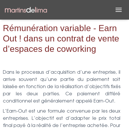
D
É
P
Rémunération variable - Earn
L
Out ! dans un contrat de vente
I
E
d’espaces de coworking
R
L
A
N
A
Dans le processus d’acquisition d’une entreprise, il
V
arrive souvent qu’une partie du paiement soit
I
G
laissée en fonction de la réalisation d’objectifs fixés
A
par les deux parties. Ce paiement différé
T
conditionnel est généralement appelé Earn-Out.
I
O
L’Earn-Out est une formule convenue par les deux
N
entreprises. L’objectif est d’adapter le prix total
final payé à la réalité de l’entreprise achetée. Pour