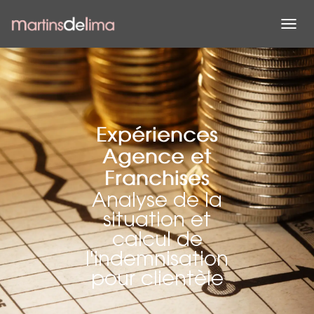
D
É
P
L
I
E
R
L
Expériences
A
Agence et
N
A
Franchises
V
Analyse de la
I
G
situation et
A
calcul de
T
I
l'indemnisation
O
pour clientèle
N