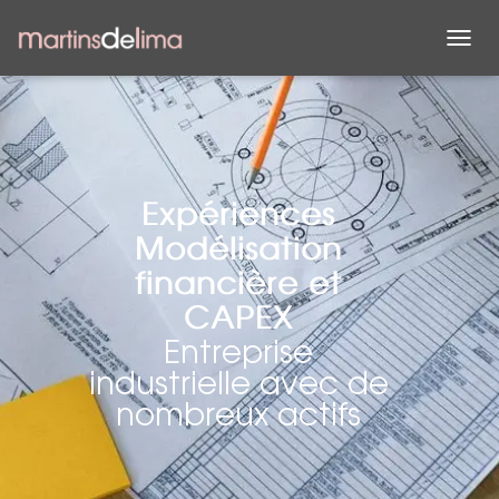
D
É
P
L
I
E
R
L
Expériences
A
Modélisation
N
A
financière et
V
I
CAPEX
G
Entreprise
A
industrielle avec de
T
I
nombreux actifs
O
N