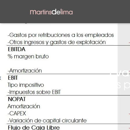
Éva
Évaluation des p