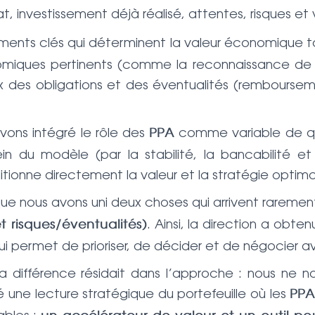
t, investissement déjà réalisé, attentes, risques et
léments clés qui déterminent la valeur économique t
miques pertinents (comme la reconnaissance de la
ux des obligations et des éventualités (rembourseme
vons intégré le rôle des
comme variable de qual
PPA
n du modèle (par la stabilité, la bancabilité e
ionne directement la valeur et la stratégie optimal
que nous avons uni deux choses qui arrivent rareme
. Ainsi, la direction a obte
t risques/éventualités)
 qui permet de prioriser, de décider et de négocier a
 la différence résidait dans l’approche : nous n
 une lecture stratégique du portefeuille où les
PP