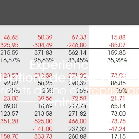
Expériences
luations de projets et 
rojets d’une entreprise 
centrales