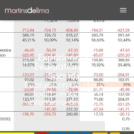
D
É
P
L
I
E
R
L
Expériences
A
Évaluation de
N
A
Sportifs
V
Évaluation de deux
I
G
footballeurs de
A
première division
T
I
O
N