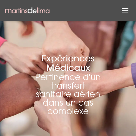
D
É
P
L
I
E
R
L
Expériences
A
Médicaux
N
A
Pertinence d'un
V
transfert
I
G
sanitaire aérien
A
dans un cas
T
I
complexe
O
N