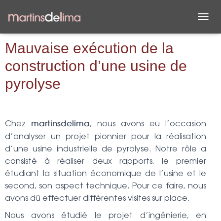
D
É
P
Mauvaise exécution de la
L
construction d’une usine de
I
E
pyrolyse
R
L
A
N
A
Chez
, nous avons eu l’occasion
martinsdelima
V
d’analyser un projet pionnier pour la réalisation
I
G
d’une usine industrielle de pyrolyse. Notre rôle a
A
consisté à réaliser deux rapports, le premier
T
étudiant la situation économique de l’usine et le
I
O
second, son aspect technique. Pour ce faire, nous
N
avons dû effectuer différentes visites sur place.
Nous avons étudié le projet d’ingénierie, en