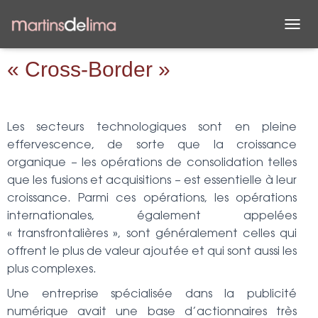
D
É
P
« Cross-Border »
L
I
E
R
Les secteurs technologiques sont en pleine
L
effervescence, de sorte que la croissance
A
N
organique – les opérations de consolidation telles
A
que les fusions et acquisitions – est essentielle à leur
V
croissance. Parmi ces opérations, les opérations
I
G
internationales, également appelées
A
« transfrontalières », sont généralement celles qui
T
offrent le plus de valeur ajoutée et qui sont aussi les
I
O
plus complexes.
N
Une entreprise spécialisée dans la publicité
numérique avait une base d’actionnaires très