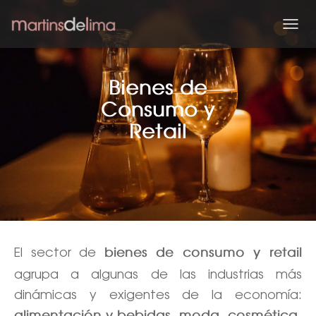
C
A
M
B
Bienes de
I
A
Consumo y
R
Retail
M
O
D
O
D
E
N
A
V
El sector de
E
bienes de consumo y retail
G
agrupa a algunas de las industrias más
A
C
dinámicas y exigentes de la economía:
I