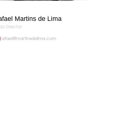
fael Martins de Lima
io Director
rafael@martinsdelima.com