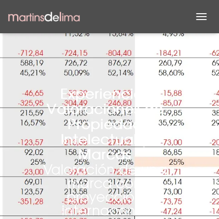
C
A
M
B
I
A
R
M
Experiencias
O
Valoraciones de
D
O
Propiedad
D
E
Intelectual y
N
Marcas
A
V
Valoración de una
E
marca con
G
proyección
A
C
internaconal
I