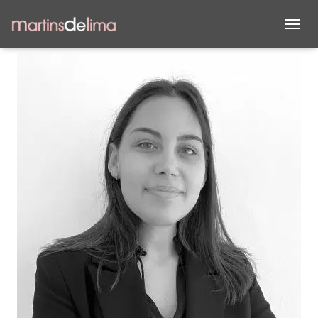
D
É
P
L
I
E
R
L
A
N
A
V
I
G
A
T
I
O
N