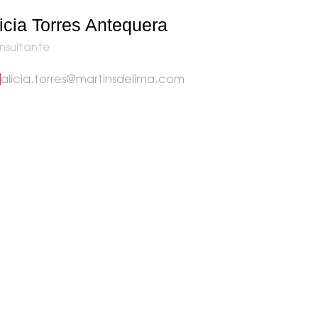
icia Torres Antequera
nsultante
alicia.torres@martinsdelima.com