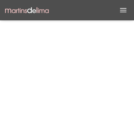
C
A
M
B
I
A
R
M
O
D
O
D
E
N
A
V
E
G
A
C
I