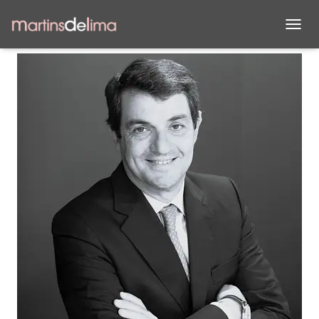
C
A
M
B
I
A
R
M
O
D
O
D
E
N
A
V
E
G
A
C
I