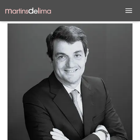
A
L
T
E
R
N
A
R
A
N
A
V
E
G
A
Ç
Ã
O