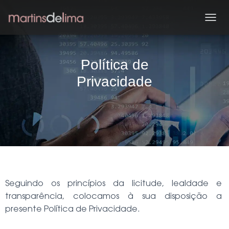
A
L
T
E
Política de
R
N
Privacidade
A
R
A
N
A
V
E
G
A
Ç
Ã
Seguindo os princípios da licitude, lealdade e
O
transparência, colocamos à sua disposição a
presente Política de Privacidade.