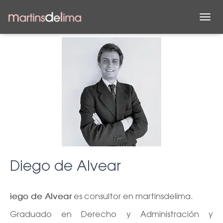
C
A
M
B
I
A
R
M
O
D
O
D
E
N
A
Diego de Alvear
V
E
G
es consultor en martinsdelima.
A
iego de Alvear
C
Graduado en Derecho y Administración y
I