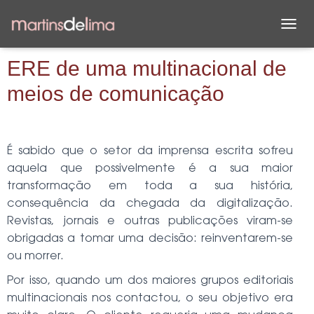
A
L
T
ERE de uma multinacional de
E
meios de comunicação
R
N
A
R
A
É sabido que o setor da imprensa escrita sofreu
N
aquela que possivelmente é a sua maior
A
V
transformação em toda a sua história,
E
consequência da chegada da digitalização.
G
Revistas, jornais e outras publicações viram-se
A
Ç
obrigadas a tomar uma decisão: reinventarem-se
Ã
ou morrer.
O
Por isso, quando um dos maiores grupos editoriais
multinacionais nos contactou, o seu objetivo era