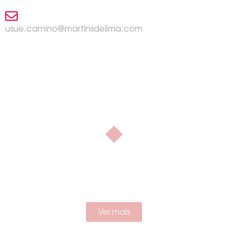
usue.camino@martinsdelima.com
O nosso contacto
Na
podemos
martinsdelima
ajudar!
Ver mais