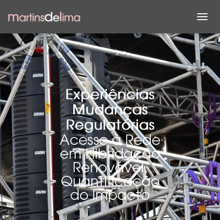
A
L
T
E
R
N
A
R
Experiências
A
Mudanças
N
A
Regulatórias
V
Acesso à Rede
E
G
em Hibridação
A
Renovável.
Ç
Ã
Quantificação
O
do Impacto