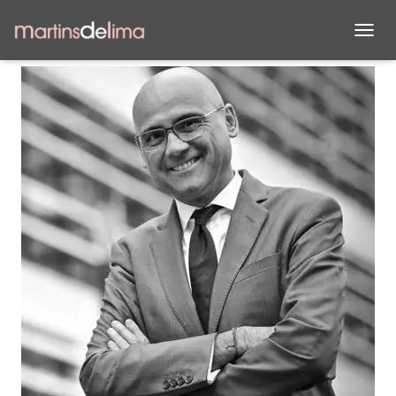
A
L
T
E
R
N
A
R
A
N
A
V
E
G
A
Ç
Ã
O