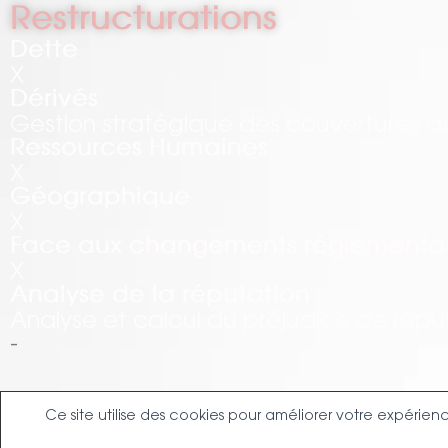
Restructurations
Dette
X
Dérivés
Gestion stratégique des couvertures da
Ressources Humaines
X
Géographique
X
Face aux changements réglementai
X
Analyse de la réputation
Analyse et calcul du préjudice de rép
-
Ce site utilise des cookies pour améliorer votre expérie