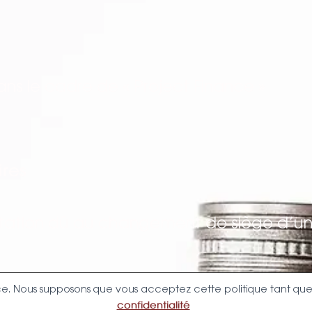
ns le cadre de « Project Finance »
res
utation dû au changement de siège d’un
nce. Nous supposons que vous acceptez cette politique tant que 
confidentialité