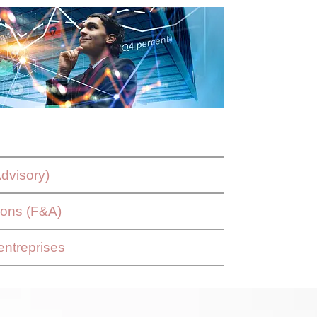
Advisory)
tions (F&A)
entreprises